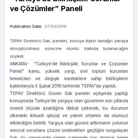
ve Çözümler” Paneli
Publication Date
:
07/02/2016
TEPAV Direktörü Sak, panelin, konuya ilişkin taslağın yasaya
dönüştürülmesi sürecine olumlu katkıda bulanacağını
söyledi.
ANKARA- “Türkiye’de Bilirkişilik: Sorunlar ve Çözümler
Paneli” kamu, yüksek yargı, sivil toplum kurumları
temsilcileri ve değişik mesleklere sahip bilirkişilerin
katılımlarıyla 5 Şubat 2016 tarihinde TEPAV’da yapıldı.
TEPAV Direktörü Güven Sak panelin açılışında yaptığı
konuşmada Türkiye’de yargıya olan güveninin son yıllarda
önemli ölçüde azaldığına dikkat çekerek, bu durumun
ülkedeki iktisadi işleyişi ve yatırım ortamını da olumsuz
etkilediğini belirtti. Yargıya olan güveni arttırmanın yolunun
mevcut sorunlara çözüm üretmekten geçtiğini vurgulayan
Sak, bu çerçevede sistem içerisinde son derece önem