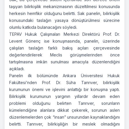
taşıyan bilirkişilik mekanizmasının düzeltilmesi konusunda
herkesin hemfikir olduğunu belirtti. Sak panelin, bilirkişilik
konusundaki taslağın yasaya dönüştürülmesi sürecine
olumlu katkıda bulanacağını söyledi.
TEPAV Hukuk Çalışmaları Merkezi Direktörü Prof. Dr.
Levent Gönenç ise konuşmasında, panelin, üzerinde
çalışılan taslağın farklı bakış açıları çerçevesinde
değerlendirilerek Meclis görüşmelerinden önce
tartışılmasına imkân sunulması amacıyla düzenlendiğini
açıkladı.
Panelin ilk bölümünde Ankara Üniversitesi Hukuk
Fakültesi’nden Prof. Dr. Süha Tanrıver, bilirkişilik
kurumunun önemi ve işlevini anlattığı bir konuşma yaptı.
Bilirkişilik kurumunun yargının yıllardır devam eden
problemi olduğunu belirten Tanrıver, sorunların
kümelendiğine alanlara dikkat çekerek, sorunun aslen
düzenlemelerden çok “insan” unsurundan kaynaklandığını
belirtti. Tanrıver, bilirkişiliğin bir meslek olmadığını