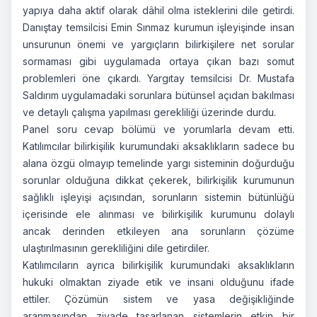
yapıya daha aktif olarak dâhil olma isteklerini dile getirdi.
Danıştay temsilcisi Emin Sınmaz kurumun işleyişinde insan
unsurunun önemi ve yargıçların bilirkişilere net sorular
sormaması gibi uygulamada ortaya çıkan bazı somut
problemleri öne çıkardı. Yargıtay temsilcisi Dr. Mustafa
Saldırım uygulamadaki sorunlara bütünsel açıdan bakılması
ve detaylı çalışma yapılması gerekliliği üzerinde durdu.
Panel soru cevap bölümü ve yorumlarla devam etti.
Katılımcılar bilirkişilik kurumundaki aksaklıkların sadece bu
alana özgü olmayıp temelinde yargı sisteminin doğurduğu
sorunlar olduğuna dikkat çekerek, bilirkişilik kurumunun
sağlıklı işleyişi açısından, sorunların sistemin bütünlüğü
içerisinde ele alınması ve bilirkişilik kurumunu dolaylı
ancak derinden etkileyen ana sorunların çözüme
ulaştırılmasının gerekliliğini dile getirdiler.
Katılımcıların ayrıca bilirkişilik kurumundaki aksaklıkların
hukuki olmaktan ziyade etik ve insani olduğunu ifade
ettiler. Çözümün sistem ve yasa değişikliğinde
aranmasından ziyade tasarlanan sistemlerin etkin bir