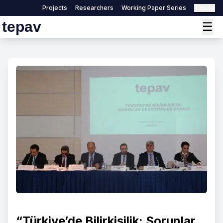
Projects
Researchers
Working Paper Series
Türkçe
tepav
☰
“Türkiye’de Bilirkişilik: Sorunlar