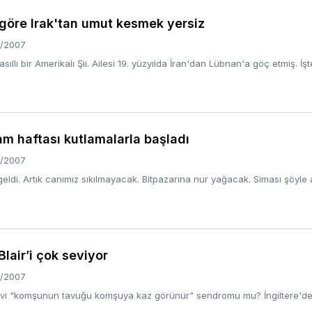
göre Irak'tan umut kesmek yersiz
/2007
llı bir Amerikalı Şii. Ailesi 19. yüzyılda İran'dan Lübnan'a göç etmiş. İş
am haftası kutlamalarla başladı
/2007
ldi. Artık canımız sıkılmayacak. Bitpazarına nur yağacak. Siması şöyle 
Blair’i çok seviyor
/2007
i "komşunun tavuğu komşuya kaz görünür" sendromu mu? İngiltere'de İşçi 