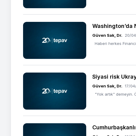
Washington’da N
Güven Sak, Dr.
20/04
Haberi herkes Financia
Siyasi risk Ukr
Güven Sak, Dr.
17/04
"Yok artık" demeyin. Önc
Cumhurbaşkanlığı