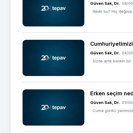
Güven Sak, Dr.
08/05
Nedir bu? Hiç değilse, 
Cumhuriyetimizi
Güven Sak, Dr.
04/05
Sizde artık baskın bir "
Erken seçim ned
Güven Sak, Dr.
01/05
Cuma günkü yazımıza, "