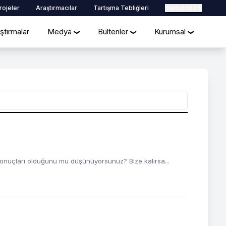
rojeler
Araştırmacılar
Tartışma Tebliğleri
Switch to EN
ştırmalar
Medya
Bültenler
Kurumsal
❯
❯
❯
onuçları olduğunu mu düşünüyorsunuz? Bize kalırsa...