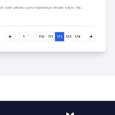
ddi ciddi yabancı para toplamaya devam ediyor. Ne...
1
...
170
171
172
173
174