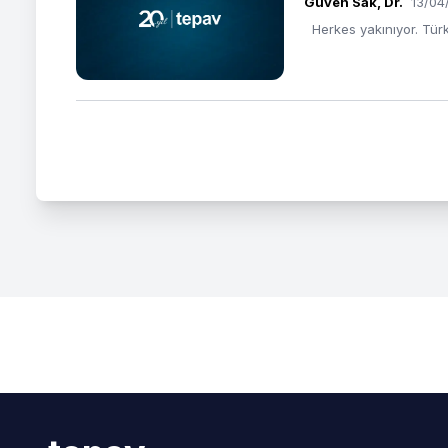
Güven Sak, Dr.
13/04
Herkes yakınıyor. Türki