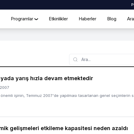
P
Programlar
Etkinlikler
Haberler
Blog
Ara
❯
Search
yada yarış hızla devam etmektedir
/2007
nemli işinin, Temmuz 2007'de yapılması tasarlanan genel seçimlerin s
mik gelişmeleri etkileme kapasitesi neden azaldı