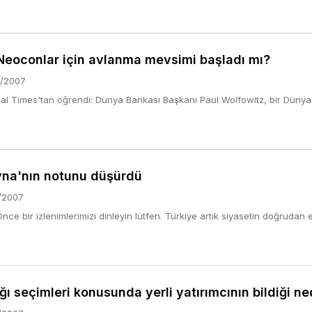
eoconlar için avlanma mevsimi başladı mı?
/2007
l Times'tan öğrendi: Dünya Bankası Başkanı Paul Wolfowitz, bir Dünya Ba
ayna'nın notunu düşürdü
/2007
e bir izlenimlerimizi dinleyin lütfen. Türkiye artık siyasetin doğrudan etk
 seçimleri konusunda yerli yatırımcının bildiği ne