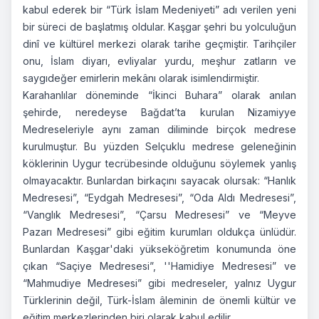
kabul ederek bir “Türk İslam Medeniyeti” adı verilen yeni
bir süreci de başlatmış oldular. Kaşgar şehri bu yolculuğun
dinî ve kültürel merkezi olarak tarihe geçmiştir. Tarihçiler
onu, İslam diyarı, evliyalar yurdu, meşhur zatların ve
saygıdeğer emirlerin mekânı olarak isimlendirmiştir.
Karahanlılar döneminde “İkinci Buhara” olarak anılan
şehirde, neredeyse Bağdat’ta kurulan Nizamiyye
Medreseleriyle aynı zaman diliminde birçok medrese
kurulmuştur. Bu yüzden Selçuklu medrese geleneğinin
köklerinin Uygur tecrübesinde olduğunu söylemek yanlış
olmayacaktır. Bunlardan birkaçını sayacak olursak: “Hanlık
Medresesi”, “Eydgah Medresesi”, “Oda Aldı Medresesi”,
“Vanglık Medresesi”, “Çarsu Medresesi” ve “Meyve
Pazarı Medresesi” gibi eğitim kurumları oldukça ünlüdür.
Bunlardan Kaşgar'daki yükseköğretim konumunda öne
çıkan “Saçiye Medresesi”, ''Hamidiye Medresesi” ve
“Mahmudiye Medresesi” gibi medreseler, yalnız Uygur
Türklerinin değil, Türk-İslam âleminin de önemli kültür ve
eğitim merkezlerinden biri olarak kabul edilir.