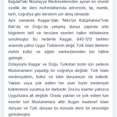
Bağdat’taki Nizamiyye Medreselerinden ayıran en önemli
özellik de ders müfredatlarında astronomi, tıp, mantık,
tarih, coğrafya gibi derslerin yer almış olmasıdır.
Aynı zamanda Kaşgar'daki “Mes’ûd Kütüphanesi”nde
Batı'da ve Doğu'da yetişmiş dünya çapında ünlü
bilginlerin telif ve tercüme eserleri halkın istifadesine
sunulmuştur. Bu nedenle Kaşgar, 840-1212 tarihleri
arasında yalnız Uygur Türklerinin değil, Türk İslam âleminin
mühim kültür ve eğitim merkezlerinden biri hâline
gelmiştir...
Dolayısıyla Kaşgar ve Doğu Türkistan bizim için sadece
Müslümanların yaşadığı bir coğrafya değildir. Türk İslam
medeniyetinin, kültür ve bilim dünyamızın da kalbidir.
Yakılan veya yok edilen her eser bizim medeniyet
köklerimize vurulmuş bir darbedir. Zira bu eserler yalnızca
Uygurlulara ait değildir. Orada yakılan ve yok edilen tüm
eserler tüm Müslümanlara aittir. Bugün maalesef İslam
dünyası ve Türk dünyası bu konuda derin bir sessizliğe
gömülmüştür.