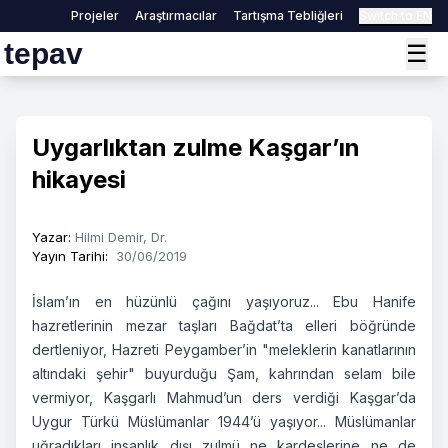
Projeler
Araştırmacılar
Tartışma Tebliğleri
Switch to EN
tepav
☰
Uygarlıktan zulme Kaşgar’ın
hikayesi
Yazar
:
Hilmi Demir, Dr.
Yayın Tarihi
:
30/06/2019
İslam’ın en hüzünlü çağını yaşıyoruz... Ebu Hanife
hazretlerinin mezar taşları Bağdat’ta elleri böğründe
dertleniyor, Hazreti Peygamber’in "meleklerin kanatlarının
altındaki şehir" buyurduğu Şam, kahrından selam bile
vermiyor, Kaşgarlı Mahmud’un ders verdiği Kaşgar’da
Uygur Türkü Müslümanlar 1944’ü yaşıyor... Müslümanlar
uğradıkları insanlık dışı zulmü ne kardeşlerine ne de