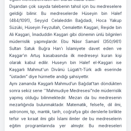
Dışarıdan çok sayıda talebenin tahsil için bu medreselere
geldiği bilinir. Bu medreselerde Hüseyin bin Halef
(484/1091), Seyyid Celaleddin Bağdadi, Hoca Yakup
Süzüki, Hüseyin Feyzullah, Cemalettin Kaşgari, Reşide bin
Ali Kaşgari, İmaduddin Kaşgari gibi dönemin ünlü bilginleri
müderrislik yapmışlardır. Ebu Nâsır Samanî (350/961)
Sultan Satuk Buğra Han’ı İslamiyete davet eden ve
Kaşgar’ın Artuş kasabasında ilk medreseyi kuran kişi
olarak kabul edilir. Huseyn bin Halef el-Kaşgari ise
Kaşgarlı Mahmut'un Divânü Lügati’t-Türk adlı eserinde
“üstadım” diye hürmetle andığı şahsiyettir.
Aynı zamanda Kaşgarlı Mahmud’un Bağdat’tan döndükten
sonra sekiz sene ''Mahmudiye Medresesi”nde müderrislik
yapmış olduğu bilinmektedir. Mezarı da bu medresenin
mezarlığında bulunmaktadır. Matematik, felsefe, dil ilmi,
astronomi, tıp, mantık, tarih, coğrafya gibi derslerle birlikte
tefsir ve kıraat ilmi gibi İslami ilimler de bu medreselerin
eğitim programlarında yer almıştır. Bu medreseleri