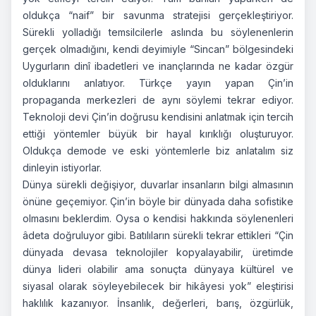
oldukça “naif” bir savunma stratejisi gerçekleştiriyor.
Sürekli yolladığı temsilcilerle aslında bu söylenenlerin
gerçek olmadığını, kendi deyimiyle “Sincan” bölgesindeki
Uygurların dinî ibadetleri ve inançlarında ne kadar özgür
olduklarını anlatıyor. Türkçe yayın yapan Çin’in
propaganda merkezleri de aynı söylemi tekrar ediyor.
Teknoloji devi Çin’in doğrusu kendisini anlatmak için tercih
ettiği yöntemler büyük bir hayal kırıklığı oluşturuyor.
Oldukça demode ve eski yöntemlerle biz anlatalım siz
dinleyin istiyorlar.
Dünya sürekli değişiyor, duvarlar insanların bilgi almasının
önüne geçemiyor. Çin’in böyle bir dünyada daha sofistike
olmasını beklerdim. Oysa o kendisi hakkında söylenenleri
âdeta doğruluyor gibi. Batılıların sürekli tekrar ettikleri “Çin
dünyada devasa teknolojiler kopyalayabilir, üretimde
dünya lideri olabilir ama sonuçta dünyaya kültürel ve
siyasal olarak söyleyebilecek bir hikâyesi yok” eleştirisi
haklılık kazanıyor. İnsanlık, değerleri, barış, özgürlük,