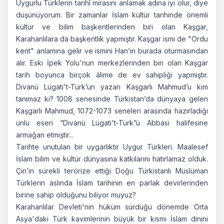
Uygurlu Türklerin tarihî mirasını anlamak adına iyi olur, diye
düşünüyorum. Bir zamanlar İslam kültür tarihinde önemli
kültür ve bilim başkentlerinden biri olan Kaşgar,
Karahanlılara da başkentlik yapmıştır. Kaşgar ismi de "Ordu
kent" anlamına gelir ve ismini Han’ın burada oturmasından
alır. Eski İpek Yolu'nun merkezlerinden biri olan Kaşgar
tarih boyunca birçok âlime de ev sahipliği yapmıştır.
Divanü Lügati't-Türk’ün yazarı Kaşgarlı Mahmud’u kim
tanımaz ki? 1008 senesinde Türkistan’da dünyaya gelen
Kaşgarlı Mahmud, 1072-1073 seneleri arasında hazırladığı
ünlü eseri “Divanü Lügati't-Türk”ü Abbasi halifesine
armağan etmiştir...
Tarihte unutulan bir uygarlıktır Uygur Türkleri. Maalesef
İslam bilim ve kültür dünyasına katkılarını hatırlamaz olduk.
Çin’in sürekli terörize ettiği Doğu Türkistanlı Müslüman
Türklerin aslında İslam tarihinin en parlak devirlerinden
birine sahip olduğunu biliyor muyuz?
Karahanlılar Devleti'nin hüküm sürdüğü dönemde Orta
Asya'daki Türk kavimlerinin büyük bir kısmı İslam dinini