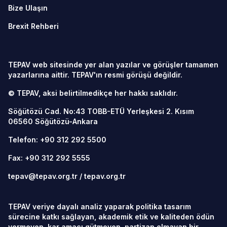
Bize Ulaşın
Brexit Rehberi
TEPAV web sitesinde yer alan yazılar ve görüşler tamamen
yazarlarına aittir. TEPAV'ın resmi görüşü değildir.
© TEPAV, aksi belirtilmedikçe her hakkı saklıdır.
Söğütözü Cad. No:43 TOBB-ETÜ Yerleşkesi 2. Kısım
06560
Söğütözü-Ankara
Telefon:
+90 312 292 5500
Fax: +90 312 292 5555
tepav@tepav.org.tr
/
tepav.org.tr
TEPAV veriye dayalı analiz yaparak politika tasarım
sürecine katkı sağlayan, akademik etik ve kaliteden ödün
vermeyen, kar amacı gütmeyen, partizan olmayan bir