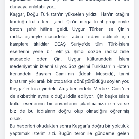
dünyaya anlatabiliyor...
Kaşgar, Doğu Türkistan’ın yükselen yıldızı, Han’ın otağını
kurduğu kutlu kent şimdi Çin’in mega kent projeleriyle
beton şehir hâline geldi. Uygur Türkeri ise Çin’in
radikalleşmeyle mücadelesi adına tedavi edilmek için
kamplara tıkıldılar. DEAŞ Suriye’de tüm Türk-İslam
eserlerini yerle bir etmişti. Şimdi sözde radikalizmle
mücadele eden Çin, Uygur kültüründeki İslam
medeniyetinin izlerini siliyor. Söz gelimi Türkistan'ın Hoten
kentindeki Bayram Camii'nin (İdgah Mescidi), tarihî
binasının yıkılarak bir otoparka dönüştürüldüğü söyleniyor.
Kaşgar'ın kuzeyindeki Atuş kentindeki Merkez Cami'nin
de akıbetinin aynısı olduğu iddia ediliyor... Çin keşke İslam
kültür eserlerinin bir envanterini çıkartmamıza izin verse
biz de bu iddiaların doğru olup olmadığını öğrenmiş
olsak...
Bu haberleri okuduktan sonra Kaşgar’a doğru bir yolculuk
yaptırmak isterim sizi. Bugün terör ile gündeme gelen