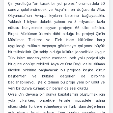
Çin yürüttüğü “bir kuşak bir yol projesi” önümüzdeki 50
seneyi şekillendirecek ve Asya’nın en doğusu ile Atlas
Okyanusu’nun Avrupa kıyılarını birbirine bağlayacaktır.
Yaklaşık 1 trilyon dolarlık yatırımı ve 3 milyardan fazla
nüfusu bünyesinde taşıyan projeye 65 ülke dâhildir.
Birçok Müslüman ülkenin dâhil olduğu bu projeyi Çin’in
Müslüman Türklere ve Türk İslam kültürüne karşı
uyguladığı zulümle başarıya götürmeye çalışması büyük
bir talihsizliktir. Çin sahip olduğu kültürel jeopolitikle Uygur
Türk İslam medeniyetinin eserlerini ipek yolu projesi için
bir güce dönüştürebilirdi. Asya ve Orta Doğu’da Müslüman
ülkeleri birbirine bağlayacak bu projede keşke kültür
başkentleri ve kültürel değerleri de birbirine
bağlanabilseydi. İşte o zaman bu proje yeni bir umut ve
yeni bir dünya kurmak için barışın da sesi olurdu.
Oysa Çin devasa bir dünya kapitalizmini oluşturmak için
yola çıkarken, öncelikle terörle mücadele adına
ülkesindeki Türklere zulmetmeyi ve Türk İslam değerlerini
yok etmeyi tercih ediyor. Tüm bunları yaparken de