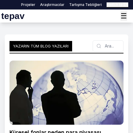
Projeler
Araştırmacılar
Tartışma Tebliğleri
Switch to EN
tepav
☰
Search
YAZARIN TÜM BLOG YAZILARI
Küresel fonlar neden para piyasası