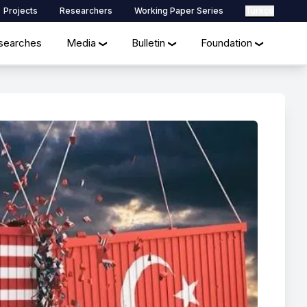
Projects
Researchers
Working Paper Series
Türkçe
searches
Media
Bulletin
Foundation
❯
❯
❯