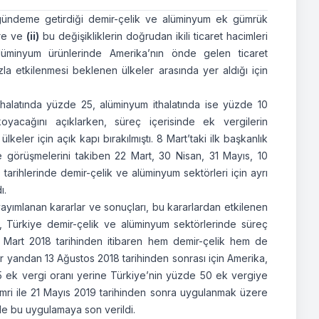
ündeme getirdiği demir-çelik ve alüminyum ek gümrük
ere ve
(ii)
bu değişikliklerin doğrudan ikili ticaret hacimleri
üminyum ürünlerinde Amerika’nın önde gelen ticaret
a etkilenmesi beklenen ülkeler arasında yer aldığı için
ithalatında yüzde 25, alüminyum ithalatında ise yüzde 10
yacağını açıklarken, süreç içerisinde ek vergilerin
keler için açık kapı bırakılmıştı. 8 Mart’taki ilk başkanlık
ke görüşmelerini takiben 22 Mart, 30 Nisan, 31 Mayıs, 10
arihlerinde demir-çelik ve alüminyum sektörleri için ayrı
ı.
yayımlanan kararlar ve sonuçları, bu kararlardan etkilenen
a, Türkiye demir-çelik ve alüminyum sektörlerinde süreç
 Mart 2018 tarihinden itibaren hem demir-çelik hem de
r yandan 13 Ağustos 2018 tarihinden sonrası için Amerika,
 ek vergi oranı yerine Türkiye’nin yüzde 50 ek vergiye
ık emri ile 21 Mayıs 2019 tarihinden sonra uygulanmak üzere
le bu uygulamaya son verildi.