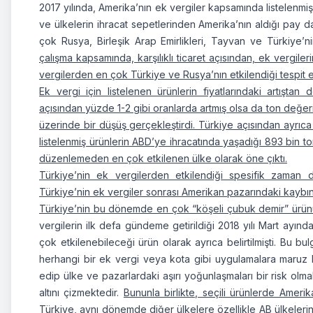
2017 yılında, Amerika’nın ek vergiler kapsamında listelenmiş 
ve ülkelerin ihracat sepetlerinden Amerika’nın aldığı p
çok Rusya, Birleşik Arap Emirlikleri, Tayvan ve Türkiye’n
çalışma kapsamında, karşılıklı ticaret açısından, ek vergileri
vergilerden en çok Türkiye ve Rusya’nın etkilendiği tespit ed
Ek vergi için listelenen ürünlerin fiyatlarındaki artıştan 
açısından yüzde 1-2 gibi oranlarda artmış olsa da ton değeri
üzerinde bir düşüş gerçekleştirdi. Türkiye açısından ayrıc
listelenmiş ürünlerin ABD’ye ihracatında yaşadığı 893 bin 
düzenlemeden en çok etkilenen ülke olarak öne çıktı.
Türkiye’nin ek vergilerden etkilendiği spesifik zaman
Türkiye’nin ek vergiler sonrası Amerikan pazarındaki kaybı
Türkiye’nin bu dönemde en çok “köşeli çubuk demir” ürünün
vergilerin ilk defa gündeme getirildiği 2018 yılı Mart ayı
çok etkilenebileceği ürün olarak ayrıca belirtilmişti. Bu b
herhangi bir ek vergi veya kota gibi uygulamalara maruz ka
edip ülke ve pazarlardaki aşırı yoğunlaşmaları bir risk ol
altını çizmektedir.
Bununla birlikte, seçili ürünlerde Ameri
Türkiye, aynı dönemde diğer ülkelere özellikle AB ülkeleri