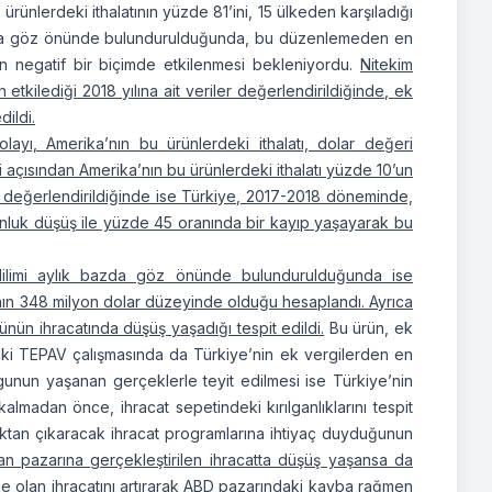
ürünlerdeki ithalatının yüzde 81’ini, 15 ülkeden karşıladığı
ay da göz önünde bulundurulduğunda, bu düzenlemeden en
in negatif bir biçimde etkilenmesi bekleniyordu.
Nitekim
n etkilediği 2018 yılına ait veriler değerlendirildiğinde, ek
ildi.
dolayı, Amerika’nın bu ürünlerdeki ithalatı, dolar değeri
 açısından Amerika’nın bu ürünlerdeki ithalatı yüzde 10’un
a değerlendirildiğinde ise Türkiye, 2017-2018 döneminde,
tonluk düşüş ile yüzde 45 oranında bir kayıp yaşayarak bu
 dilimi aylık bazda göz önünde bulundurulduğunda ise
nın 348 milyon dolar düzeyinde olduğu hesaplandı. Ayrıca
ün ihracatında düşüş yaşadığı tespit edildi.
Bu ürün, ek
ndaki TEPAV çalışmasında da Türkiye’nin ek vergilerden en
ulgunun yaşanan gerçeklerle teyit edilmesi ise Türkiye’nin
lmadan önce, ihracat sepetindeki kırılganlıklarını tespit
maktan çıkaracak ihracat programlarına ihtiyaç duyduğunun
kan pazarına gerçekleştirilen ihracatta düşüş yaşansa da
ne olan ihracatını artırarak ABD pazarındaki kayba rağmen