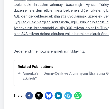
toplamdaki ihracatını artırmayı başarmıştır.
Ayrıca, Türki
düzenlemelerden etkilenmesi beklenen diğer ülkeler gibi 
ABD’den gerçekleşecek ithalatta uygulanmak üzere ek vergi
uyguladığı ek vergiler sonrasında, ilgili ürün gruplarının
Amerika’nın ihracatındaki düşüş 360 milyon dolar ile Türk
olan 348 milyon dolara oldukça yakın bir rakam olarak öne ç
Değerlendirme notuna erişmek için
tıklayınız.
Related Publications
➔
Amerika’nın Demir-Çelik ve Alüminyum İthalatına Ge
Etkiledi?
Share
: