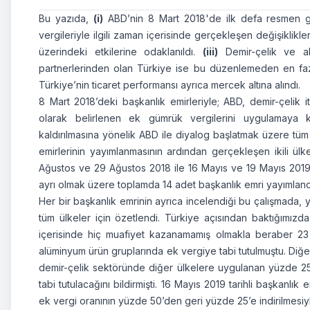
Bu yazıda,
(i)
ABD’nin 8 Mart 2018'de ilk defa resmen g
vergileriyle ilgili zaman içerisinde gerçekleşen değişiklikl
üzerindeki etkilerine odaklanıldı.
(iii)
Demir-çelik ve al
partnerlerinden olan Türkiye ise bu düzenlemeden en fazl
Türkiye’nin ticaret performansı ayrıca mercek altına alındı.
8 Mart 2018’deki başkanlık emirleriyle; ABD, demir-çelik 
olarak belirlenen ek gümrük vergilerini uygulamaya ko
kaldırılmasına yönelik ABD ile diyalog başlatmak üzere tüm ül
emirlerinin yayımlanmasının ardından gerçekleşen ikili ül
Ağustos ve 29 Ağustos 2018 ile 16 Mayıs ve 19 Mayıs 2019 t
ayrı olmak üzere toplamda 14 adet başkanlık emri yayımland
Her bir başkanlık emrinin ayrıca incelendiği bu çalışmada, 
tüm ülkeler için özetlendi. Türkiye açısından baktığımızd
içerisinde hiç muafiyet kazanamamış olmakla beraber 23
alüminyum ürün gruplarında ek vergiye tabi tutulmuştu. Diğe
demir-çelik sektöründe diğer ülkelere uygulanan yüzde 25
tabi tutulacağını bildirmişti. 16 Mayıs 2019 tarihli başkanl
ek vergi oranının yüzde 50’den geri yüzde 25’e indirilmesiy