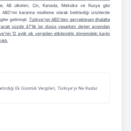
ye; AB ülkeleri, Çin, Kanada, Meksika ve Rusya gibi
ABD’nin kararına misilleme olarak belirlediği ürünlerde
ler getirmişti.
Türkiye’nin ABD’den gerçekleşen ithalatta
 ihracatı yüzde 47’lik bir düşüş yaşarken değer açısından
iye’nin 12 aylık ek vergiden etkilendiği dönemdeki kaybı
ıktı.
tirdiği Ek Gümrük Vergileri, Türkiye’yi Ne Kadar