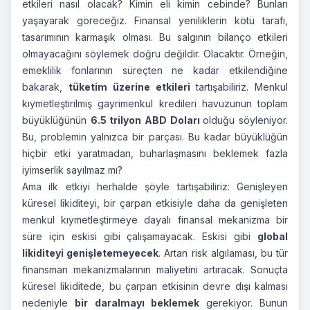
etkileri nasıl olacak? Kimin eli kimin cebinde? Bunları
yaşayarak göreceğiz. Finansal yeniliklerin kötü tarafı,
tasarımının karmaşık olması. Bu salgının bilanço etkileri
olmayacağını söylemek doğru değildir. Olacaktır. Örneğin,
emeklilik fonlarının süreçten ne kadar etkilendiğine
bakarak,
tüketim üzerine etkileri
tartışabiliriz. Menkul
kıymetleştirilmiş gayrimenkul kredileri havuzunun toplam
büyüklüğünün
6.5 trilyon ABD Doları
olduğu söyleniyor.
Bu, problemin yalnızca bir parçası. Bu kadar büyüklüğün
hiçbir etki yaratmadan, buharlaşmasını beklemek fazla
iyimserlik sayılmaz mı?
Ama ilk etkiyi herhalde şöyle tartışabiliriz: Genişleyen
küresel likiditeyi, bir çarpan etkisiyle daha da genişleten
menkul kıymetleştirmeye dayalı finansal mekanizma bir
süre için eskisi gibi çalışamayacak. Eskisi gibi
global
likiditeyi genişletemeyecek
. Artan risk algılaması, bu tür
finansman mekanizmalarının maliyetini artıracak. Sonuçta
küresel likiditede, bu çarpan etkisinin devre dışı kalması
nedeniyle
bir daralmayı beklemek
gerekiyor. Bunun