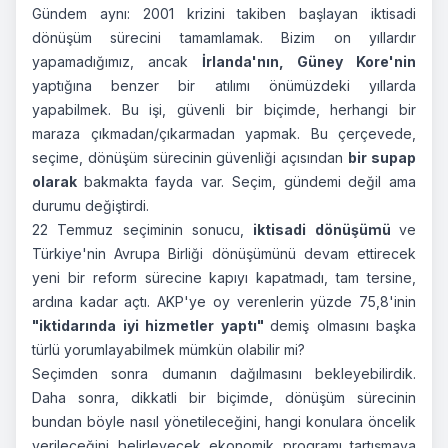
Gündem aynı: 2001 krizini takiben başlayan iktisadi
dönüşüm sürecini tamamlamak. Bizim on yıllardır
yapamadığımız, ancak
İrlanda'nın, Güney Kore'nin
yaptığına benzer bir atılımı önümüzdeki yıllarda
yapabilmek. Bu işi, güvenli bir biçimde, herhangi bir
maraza çıkmadan/çıkarmadan yapmak. Bu çerçevede,
seçime, dönüşüm sürecinin güvenliği açısından
bir supap
olarak
bakmakta fayda var. Seçim, gündemi değil ama
durumu değiştirdi.
22 Temmuz seçiminin sonucu,
iktisadi dönüşümü
ve
Türkiye'nin Avrupa Birliği dönüşümünü devam ettirecek
yeni bir reform sürecine kapıyı kapatmadı, tam tersine,
ardına kadar açtı. AKP'ye oy verenlerin yüzde 75,8'inin
"iktidarında iyi hizmetler yaptı"
demiş olmasını başka
türlü yorumlayabilmek mümkün olabilir mi?
Seçimden sonra dumanın dağılmasını bekleyebilirdik.
Daha sonra, dikkatli bir biçimde, dönüşüm sürecinin
bundan böyle nasıl yönetileceğini, hangi konulara öncelik
verileceğini belirleyecek ekonomik programı tartışmaya