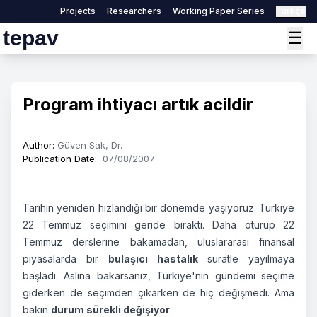
Projects
Researchers
Working Paper Series
Türkçe
tepav
☰
Program ihtiyacı artık acildir
Author
:
Güven Sak, Dr.
Publication Date
:
07/08/2007
Tarihin yeniden hızlandığı bir dönemde yaşıyoruz. Türkiye
22 Temmuz seçimini geride bıraktı. Daha oturup 22
Temmuz derslerine bakamadan, uluslararası finansal
piyasalarda bir
bulaşıcı hastalık
süratle yayılmaya
başladı. Aslına bakarsanız, Türkiye'nin gündemi seçime
giderken de seçimden çıkarken de hiç değişmedi. Ama
bakın
durum sürekli değişiyor
.