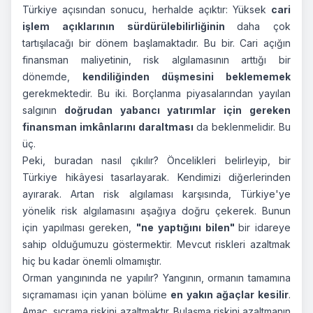
Türkiye açısından sonucu, herhalde açıktır: Yüksek
cari
işlem açıklarının sürdürülebilirliğinin
daha çok
tartışılacağı bir dönem başlamaktadır. Bu bir. Cari açığın
finansman maliyetinin, risk algılamasının arttığı bir
dönemde,
kendiliğinden düşmesini beklememek
gerekmektedir. Bu iki. Borçlanma piyasalarından yayılan
salgının
doğrudan yabancı yatırımlar için gereken
finansman imkânlarını daraltması
da beklenmelidir. Bu
üç.
Peki, buradan nasıl çıkılır? Öncelikleri belirleyip, bir
Türkiye hikâyesi tasarlayarak. Kendimizi diğerlerinden
ayırarak. Artan risk algılaması karşısında, Türkiye'ye
yönelik risk algılamasını aşağıya doğru çekerek. Bunun
için yapılması gereken,
"ne yaptığını bilen"
bir idareye
sahip olduğumuzu göstermektir. Mevcut riskleri azaltmak
hiç bu kadar önemli olmamıştır.
Orman yangınında ne yapılır? Yangının, ormanın tamamına
sıçramaması için yanan bölüme
en yakın ağaçlar kesilir
.
Amaç, sıçrama riskini azaltmaktır. Bulaşma riskini azaltmanın