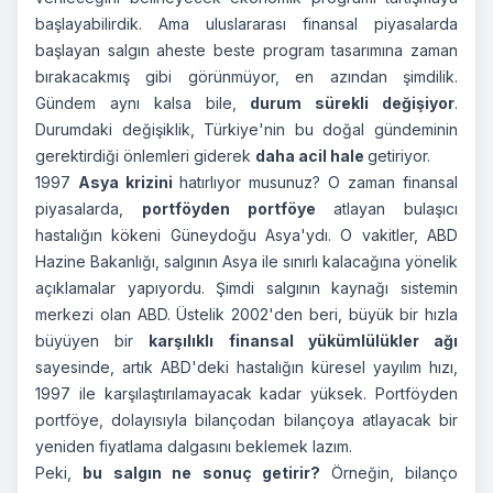
başlayabilirdik. Ama uluslararası finansal piyasalarda
başlayan salgın aheste beste program tasarımına zaman
bırakacakmış gibi görünmüyor, en azından şimdilik.
Gündem aynı kalsa bile,
durum sürekli değişiyor
.
Durumdaki değişiklik, Türkiye'nin bu doğal gündeminin
gerektirdiği önlemleri giderek
daha acil hale
getiriyor.
1997
Asya krizini
hatırlıyor musunuz? O zaman finansal
piyasalarda,
portföyden portföye
atlayan bulaşıcı
hastalığın kökeni Güneydoğu Asya'ydı. O vakitler, ABD
Hazine Bakanlığı, salgının Asya ile sınırlı kalacağına yönelik
açıklamalar yapıyordu. Şimdi salgının kaynağı sistemin
merkezi olan ABD. Üstelik 2002'den beri, büyük bir hızla
büyüyen bir
karşılıklı finansal yükümlülükler ağı
sayesinde, artık ABD'deki hastalığın küresel yayılım hızı,
1997 ile karşılaştırılamayacak kadar yüksek. Portföyden
portföye, dolayısıyla bilançodan bilançoya atlayacak bir
yeniden fiyatlama dalgasını beklemek lazım.
Peki,
bu salgın ne sonuç getirir?
Örneğin, bilanço