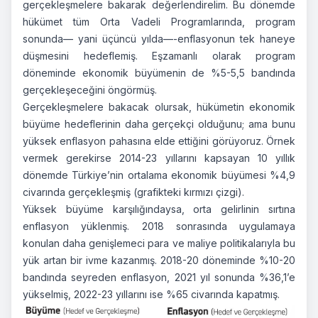
gerçekleşmelere bakarak değerlendirelim. Bu dönemde
hükümet tüm Orta Vadeli Programlarında, program
sonunda— yani üçüncü yılda—-enflasyonun tek haneye
düşmesini hedeflemiş. Eşzamanlı olarak program
döneminde ekonomik büyümenin de %5-5,5 bandında
gerçekleşeceğini öngörmüş.
Gerçekleşmelere bakacak olursak, hükümetin ekonomik
büyüme hedeflerinin daha gerçekçi olduğunu; ama bunu
yüksek enflasyon pahasına elde ettiğini görüyoruz. Örnek
vermek gerekirse 2014-23 yıllarını kapsayan 10 yıllık
dönemde Türkiye’nin ortalama ekonomik büyümesi %4,9
civarında gerçekleşmiş (grafikteki kırmızı çizgi).
Yüksek büyüme karşılığındaysa, orta gelirlinin sırtına
enflasyon yüklenmiş. 2018 sonrasında uygulamaya
konulan daha genişlemeci para ve maliye politikalarıyla bu
yük artan bir ivme kazanmış. 2018-20 döneminde %10-20
bandında seyreden enflasyon, 2021 yıl sonunda %36,1’e
yükselmiş, 2022-23 yıllarını ise %65 civarında kapatmış.