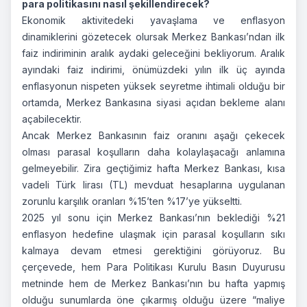
para politikasını nasıl şekillendirecek?
Ekonomik aktivitedeki yavaşlama ve enflasyon
dinamiklerini gözetecek olursak Merkez Bankası’ndan ilk
faiz indiriminin aralık aydaki geleceğini bekliyorum. Aralık
ayındaki faiz indirimi, önümüzdeki yılın ilk üç ayında
enflasyonun nispeten yüksek seyretme ihtimali olduğu bir
ortamda, Merkez Bankasına siyasi açıdan bekleme alanı
açabilecektir.
Ancak Merkez Bankasının faiz oranını aşağı çekecek
olması parasal koşulların daha kolaylaşacağı anlamına
gelmeyebilir. Zira geçtiğimiz hafta Merkez Bankası, kısa
vadeli Türk lirası (TL) mevduat hesaplarına uygulanan
zorunlu karşılık oranları %15’ten %17’ye yükseltti.
2025 yıl sonu için Merkez Bankası’nın beklediği %21
enflasyon hedefine ulaşmak için parasal koşulların sıkı
kalmaya devam etmesi gerektiğini görüyoruz. Bu
çerçevede, hem Para Politikası Kurulu Basın Duyurusu
metninde hem de Merkez Bankası’nın bu hafta yapmış
olduğu sunumlarda öne çıkarmış olduğu üzere “maliye