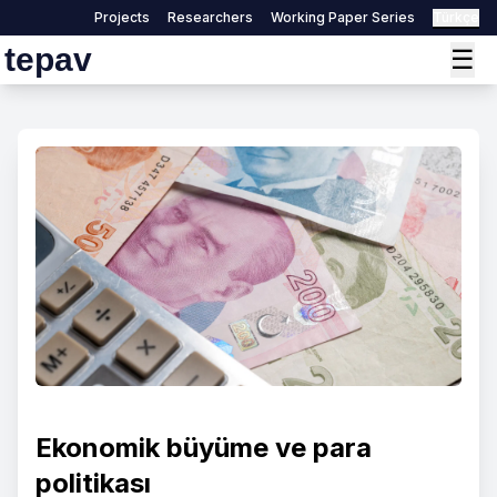
Projects
Researchers
Working Paper Series
Türkçe
tepav
☰
Ekonomik büyüme ve para
politikası