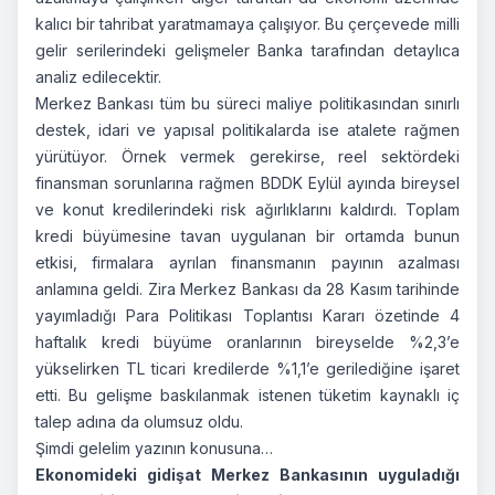
kalıcı bir tahribat yaratmamaya çalışıyor. Bu çerçevede milli
gelir serilerindeki gelişmeler Banka tarafından detaylıca
analiz edilecektir.
Merkez Bankası tüm bu süreci maliye politikasından sınırlı
destek, idari ve yapısal politikalarda ise atalete rağmen
yürütüyor. Örnek vermek gerekirse, reel sektördeki
finansman sorunlarına rağmen BDDK Eylül ayında bireysel
ve konut kredilerindeki risk ağırlıklarını kaldırdı. Toplam
kredi büyümesine tavan uygulanan bir ortamda bunun
etkisi, firmalara ayrılan finansmanın payının azalması
anlamına geldi. Zira Merkez Bankası da 28 Kasım tarihinde
yayımladığı Para Politikası Toplantısı Kararı özetinde 4
haftalık kredi büyüme oranlarının bireyselde %2,3’e
yükselirken TL ticari kredilerde %1,1’e gerilediğine işaret
etti. Bu gelişme baskılanmak istenen tüketim kaynaklı iç
talep adına da olumsuz oldu.
Şimdi gelelim yazının konusuna…
Ekonomideki gidişat Merkez Bankasının uyguladığı