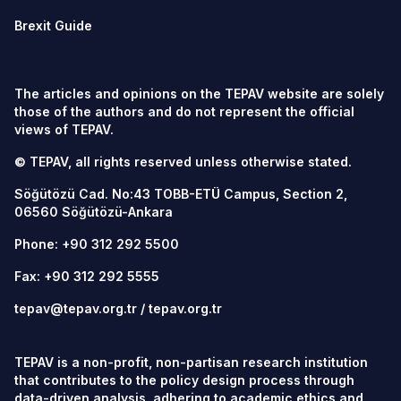
Brexit Guide
The articles and opinions on the TEPAV website are solely
those of the authors and do not represent the official
views of TEPAV.
© TEPAV, all rights reserved unless otherwise stated.
Söğütözü Cad. No:43 TOBB-ETÜ Campus, Section 2,
06560
Söğütözü-Ankara
Phone:
+90 312 292 5500
Fax: +90 312 292 5555
tepav@tepav.org.tr
/
tepav.org.tr
TEPAV is a non-profit, non-partisan research institution
that contributes to the policy design process through
data-driven analysis, adhering to academic ethics and