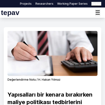
Projects
Researchers
Working Paper Series
Türkçe
tepav
☰
Değerlendirme Notu / H. Hakan Yılmaz
Yapısalları bir kenara bırakırken
maliye politikası tedbirlerini