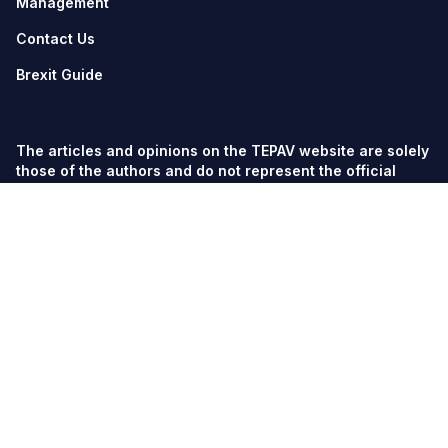
Management
Contact Us
Brexit Guide
The articles and opinions on the TEPAV website are solely
those of the authors and do not represent the official
views of TEPAV.
© TEPAV, all rights reserved unless otherwise stated.
Söğütözü Cad. No:43 TOBB-ETÜ Campus, Section 2,
06560
Söğütözü-Ankara
Phone:
+90 312 292 5500
Fax: +90 312 292 5555
tepav@tepav.org.tr
/
tepav.org.tr