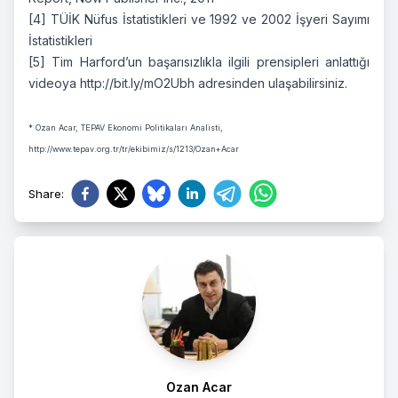
[4]
TÜİK Nüfus İstatistikleri ve 1992 ve 2002 İşyeri Sayımı
İstatistikleri
[5]
Tim Harford’un başarısızlıkla ilgili prensipleri anlattığı
videoya
http://bit.ly/mO2Ubh
adresinden ulaşabilirsiniz.
* Ozan Acar, TEPAV Ekonomi Politikaları Analisti,
http://www.tepav.org.tr/tr/ekibimiz/s/1213/Ozan+Acar
Share
:
Ozan Acar