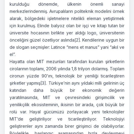
kurulduğu dönemde, ülkenin önemli sanayi
merkezlerindenmiş. Avrupalıların politeknik modelini örnek
alarak, bölgedeki işletmelere nitelikli eleman yetiştirmek
için kurulmuş. Elinde balyoz olan bir işçi ve kitap tutan bir
üniversite hocasının birlikte yer aldığı logo, üniversitenin
önceliğini güzel özetliyor aslında
[2]
. Kendilerine uygun bir
de slogan seçmişler: Latince “mens et manus” yani “akıl ve
el”.
Hayatta olan MIT mezunları tarafından kurulan şirketlerin
cirolarının toplamı, 2006 yılında 1,8 trilyon dolarmış. Toplam
cironun yüzde 90’ını, teknolojik bir yeniliği ticarileştiren
şirketler yapmış
[3]
. Türkiye’nin aynı yıldaki milli gelirinin üç
katından daha büyük bir ekonomik değerin
yaratılmasında, MIT ve çevresindeki girişimcilik ve
yenilikçilik ekosisteminin, ikisinin bir arada, çok büyük bir
rolü var. Hayal gücümüzü zorlayacak yeni teknolojiler
MIT’de geliştiriliyor ve ticarileştiriliyor. Teknolojiyi
geliştirenler aynı zamanda birer girişimci de olabiliyorlar.
Böylelikle, başlangıç aşamasından hızla devleşmeyi