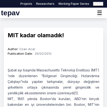
Projects
Researchers
Working Paper Series
Türkçe
tepav
☰
MIT kadar olamadık!
Author
:
Ozan Acar
Publication Date
:
29/02/2012
Şubat ayı başında Massachusetts Teknoloji Enstitüsü (MIT)
’nde düzenlenen “Bölgesel Girişimciliği Hızlandırma
Çalıştayı”nda yapılan tartışmalar, dünyayı değiştiren
şirketlerin ortaya çıkmasında yerel girişimcilik ve
yenilikçilik ekosisteminin önemi üzerineydi
[1]
.
MIT, 1861 yılında Boston’da kurulan, ABD’nin birçok
bakımdan en iyi üniversitelerinden biri. Boston, MIT’nin