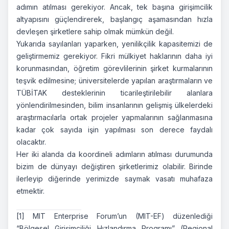
adımın atılması gerekiyor. Ancak, tek başına girişimcilik
altyapısını güçlendirerek, başlangıç aşamasından hızla
devleşen şirketlere sahip olmak mümkün değil.
Yukarıda sayılanları yaparken, yenilikçilik kapasitemizi de
geliştirmemiz gerekiyor. Fikri mülkiyet haklarının daha iyi
korunmasından, öğretim görevlilerinin şirket kurmalarının
teşvik edilmesine; üniversitelerde yapılan araştırmaların ve
TÜBİTAK desteklerinin ticarileştirilebilir alanlara
yönlendirilmesinden, bilim insanlarının gelişmiş ülkelerdeki
araştırmacılarla ortak projeler yapmalarının sağlanmasına
kadar çok sayıda işin yapılması son derece faydalı
olacaktır.
Her iki alanda da koordineli adımların atılması durumunda
bizim de dünyayı değiştiren şirketlerimiz olabilir. Birinde
ilerleyip diğerinde yerimizde saymak vasatı muhafaza
etmektir.
[1]
MIT Enterprise Forum’un (MIT-EF) düzenlediği
“Bölgesel Girişimciliği Hızlandırma Programı” (Regional