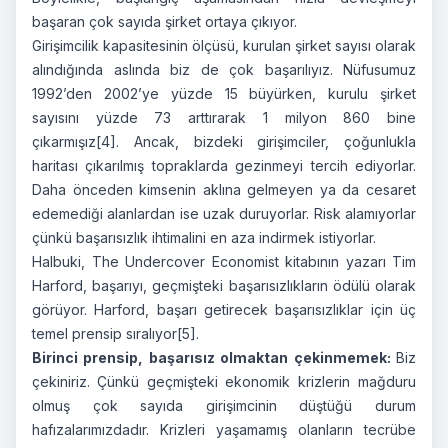
başaran çok sayıda şirket ortaya çıkıyor.
Girişimcilik kapasitesinin ölçüsü, kurulan şirket sayısı olarak
alındığında aslında biz de çok başarılıyız. Nüfusumuz
1992’den 2002’ye yüzde 15 büyürken, kurulu şirket
sayısını yüzde 73 arttırarak 1 milyon 860 bine
çıkarmışız
[4]
. Ancak, bizdeki girişimciler, çoğunlukla
haritası çıkarılmış topraklarda gezinmeyi tercih ediyorlar.
Daha önceden kimsenin aklına gelmeyen ya da cesaret
edemediği alanlardan ise uzak duruyorlar. Risk alamıyorlar
çünkü başarısızlık ihtimalini en aza indirmek istiyorlar.
Halbuki, The Undercover Economist kitabının yazarı Tim
Harford, başarıyı, geçmişteki başarısızlıkların ödülü olarak
görüyor. Harford, başarı getirecek başarısızlıklar için üç
temel prensip sıralıyor
[5]
.
Birinci prensip, başarısız olmaktan çekinmemek:
Biz
çekiniriz.
Çünkü geçmişteki ekonomik krizlerin mağduru
olmuş çok sayıda girişimcinin düştüğü durum
hafızalarımızdadır. Krizleri yaşamamış olanların tecrübe