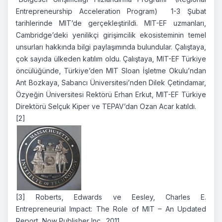
Entrepreneurship Acceleration Program) 1-3 Şubat
tarihlerinde MIT’de gerçekleştirildi. MIT-EF uzmanları,
Cambridge’deki yenilikçi girişimcilik ekosisteminin temel
unsurları hakkında bilgi paylaşımında bulundular. Çalıştaya,
çok sayıda ülkeden katılım oldu. Çalıştaya, MIT-EF Türkiye
öncülüğünde, Türkiye’den MIT Sloan İşletme Okulu’ndan
Ant Bozkaya, Sabancı Üniversitesi’nden Dilek Çetindamar,
Özyeğin Üniversitesi Rektörü Erhan Erkut, MIT-EF Türkiye
Direktörü Selçuk Kiper ve TEPAV’dan Ozan Acar katıldı.
[2]
[3]
Roberts, Edwards ve Eesley, Charles E.
Entrepreneurial Impact: The Role of MIT – An Updated
Report,
Now Publisher Inc., 2011