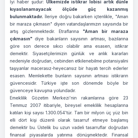
İyi haber şudur:
Ülkemizde istikrar lobisi artık dünle
kıyaslanamayacak ölçüde güç kazanmış
bulunmaktadır.
İleriye doğru bakarken içtenlikle, "Aman
bir maraza çıkmasın" diyen vatandaşlarımızın sayısında bir
artış gözlenmektedir. Etraflarına
"Aman bir maraza
çıkmasın"
diye bakanların sayısının artması, bazılarına
göre son derece sıkıcı olabilir ama esasen, istikrar
demektir. Siyasetçilerimizin günlük ve anlık kararları
nedeniyle doğrudan, cebinden etkilenebilme potansiyalini
taşıyanlar macerasız-heyecansız bir hayatı tercih ederler
esasen. Memlekette bunların sayısının artması istikrarın
güvencesidir. Türkiye işte son dönemde böyle bir
güvenceye kavuşma yolundadır.
Emeklilik Gözetim Merkezi'nin rakamlarına göre 23
Temmuz 2007 itibariyle, bireysel emeklilik hesaplarına
katılan kişi sayısı 1.300.054'tür. Tam bir milyon üç yüz bin
elli dört kişi düzenli olarak tasarruf etmeye başlamış
demektir bu. Üstelik bu uzun vadeli tasarruflar doğrudan
finansal piyasalarda yatırıma dönüşmektedir. Finansal