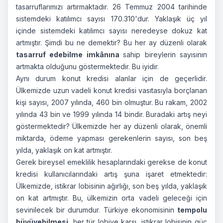
tasarruflarımızı artırmaktadır. 26 Temmuz 2004 tarihinde
sistemdeki katılımcı sayısı 170.310'dur. Yaklaşık üç yıl
içinde sistemdeki katılımcı sayısı neredeyse dokuz kat
artmıştır. Şimdi bu ne demektir? Bu her ay düzenli olarak
tasarruf edebilme imkânına
sahip bireylerin sayısının
artmakta olduğunu göstermektedir. Bu iyidir.
Aynı durum konut kredisi alanlar için de geçerlidir.
Ülkemizde uzun vadeli konut kredisi vasıtasıyla borçlanan
kişi sayısı, 2007 yılında, 460 bin olmuştur. Bu rakam, 2002
yılında 43 bin ve 1999 yılında 14 bindir. Buradaki artış neyi
göstermektedir? Ülkemizde her ay düzenli olarak, önemli
miktarda, ödeme yapması gerekenlerin sayısı, son beş
yılda, yaklaşık on kat artmıştır.
Gerek bireysel emeklilik hesaplarındaki gerekse de konut
kredisi kullanıcılarındaki artış şuna işaret etmektedir:
Ülkemizde, istikrar lobisinin ağırlığı, son beş yılda, yaklaşık
on kat artmıştır. Bu, ülkemizin orta vadeli geleceği için
sevinilecek bir durumdur. Türkiye ekonomisinin
tempolu
büyüyebilmesi
, her tür lobiye karşı, istikrar lobisinin güç