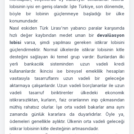
lobisinin iyisi en geniş olanıdır. İşte Türkiye, son dönemde,
böyle bir lobinin güçlenmeye başladığı bir ülke
konumundadır.
Nasıl eskiden Türk Lirası'nın yabancı paralar karşısında
hızlı değer kaybından medet uman bir
devalüasyon
lobisi
varsa, şimdi yapılması gereken istikrar lobisini
güçlendirmektir. Normal ülkelerde istikrar lobisinin kitle
desteğini sağlayan iki temel grup vardır: Bunlardan ilki
yerli bankacılık sisteminden uzun vadeli kredi
kullananlardır. İkincisi ise bireysel emeklilik hesapları
vasıtasıyla tasarruflarını uzun vadeli bir geleceğe
aktarmaya çalışanlardır. Uzun vadeli borçlananlar ile uzun
vadeli tasarruf biriktirenler ülkedeki ekonomik
istikrarsızlıktan, kurların, faiz oranlarının inip çıkmasından
müthiş rahatsız olurlar. İşe orta vadeli bakarlar ama aynı
zamanda günlük kararlara da duyarlıdırlar. Öyle ya,
ödemeleri genellikle aylıktır. Ülkenin orta vadeli geleceği
istikrar lobisinin kitle desteğinin artmasındadır.