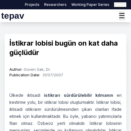
Projects
Researchers
Working Paper Series
Türkçe
tepav
☰
İstikrar lobisi bugün on kat daha
güçlüdür
Author
:
Güven Sak, Dr.
Publication Date
:
31/07/2007
Ülkede iktisadi
istikrarı sürdürülebilir kılmanın
en
kestirme yolu, bir istikrar lobisi oluşturmaktır. İstikrar lobisi,
iktisadi istikrarın sürdürülmesinden çıkarı olanları ifade
etmek için kullanılmaktadır. Bu öyle, yabancı yatırımcılarla
filan olmaz. Özbeöz yerli olmalıdır. İstikrar lobisinin
mensupları, seçimlerde oy kullanıyor olmalıdırlar. İstikrar