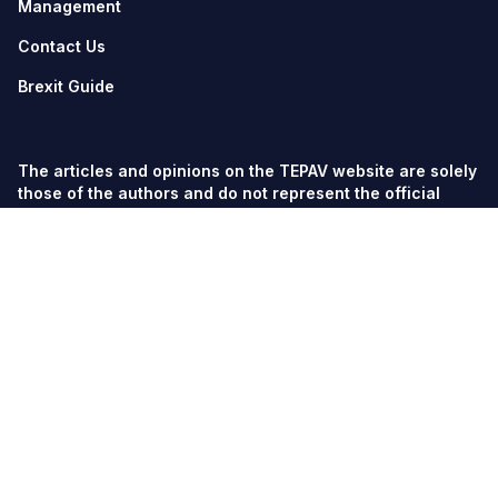
Management
Contact Us
Brexit Guide
The articles and opinions on the TEPAV website are solely
those of the authors and do not represent the official
views of TEPAV.
© TEPAV, all rights reserved unless otherwise stated.
Söğütözü Cad. No:43 TOBB-ETÜ Campus, Section 2,
06560
Söğütözü-Ankara
Phone:
+90 312 292 5500
Fax: +90 312 292 5555
tepav@tepav.org.tr
/
tepav.org.tr