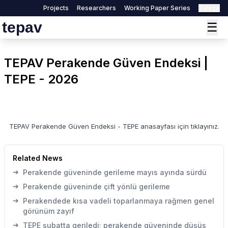
Projects
Researchers
Working Paper Series
Türkçe
tepav
☰
TEPAV Perakende Güven Endeksi |
TEPE - 2026
TEPAV Perakende Güven Endeksi - TEPE anasayfası için
tıklayınız.
Related News
➔
Perakende güveninde gerileme mayıs ayında sürdü
➔
Perakende güveninde çift yönlü gerileme
➔
Perakendede kısa vadeli toparlanmaya rağmen genel
görünüm zayıf
➔
TEPE şubatta geriledi; perakende güveninde düşüş