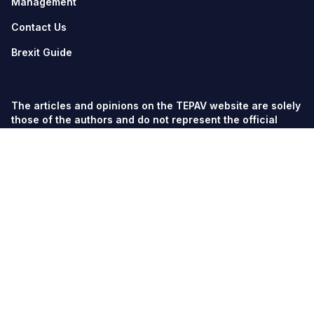
Management
Contact Us
Brexit Guide
The articles and opinions on the TEPAV website are solely
those of the authors and do not represent the official
views of TEPAV.
© TEPAV, all rights reserved unless otherwise stated.
Söğütözü Cad. No:43 TOBB-ETÜ Campus, Section 2,
06560
Söğütözü-Ankara
Phone:
+90 312 292 5500
Fax: +90 312 292 5555
tepav@tepav.org.tr
/
tepav.org.tr