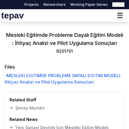
Projects
Researchers
Working Paper Series
Türkçe
tepav
☰
Mesleki Eğitimde Probleme Dayalı Eğitim Modeli
: İhtiyaç Analizi ve Pilot Uygulama Sonuçları
R201701
Files
-
MESLEKI EGITIMDE PROBLEME DAYALI EGITIM MODELI
Ihtiyac Analizi ve Pilot Uygulama Sonuclari
Related Staff
➔
Şenay Akyıldız
Related News
➔
Yeni Sanayi Devrimi İçin Mesleki Eğitim Modeli