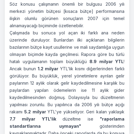
Söz konusu çalışmanın önemli bir bulgusu 2006 yılı
merkezi yönetim bütçesi [kısaca bütçe] performansına
ilişkin olumlu görünen sonuçların 2007 için temel
alınamayacağı biçiminde özetlenebilir.
Çalışmada bu sonuca yol açan iki farklı ana neden
üzerinde duruluyor. Bunlardan ilki açıklanan bilgilerin
bazılarının bütçe kayıt usullerine ve mali saydamlığa uygun
olmayan biçimde kayda geçilmesi. Rapora göre bu türlü
hatalı uygulamanın toplam büyüklüğü
8.9 milyar YTL
!
Ancak bunun
1.2 milyar
YTL'lik kısmı diğerlerinden farklı
görülüyor. Bu büyüklük, yerel yönetimlere ayrılan gelir
paylarının 12 aylık olarak gelir kaydedilmesine karşılık bu
paylardan yapılan ödemelerin ise 11 aylık gider
kaydedilmesinden doğmuş. Dolayısıyla bu düzeltmenin
yapılması zorunlu. Bu yapılınca da 2006 yılı bütçe açığı
rakamı
5.2 milyar
YTL'ye yükseliyor. Geri kalan yaklaşık
7.7 milyar YTL'lik
düzeltme ise
"raporlama
standartlarına uymayan"
gösterimden
kaynaklanmaktadır. Daha önceki raporlarda da bu konuya