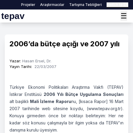
Projeler
Araştırmacılar
Tartışma Tebliğleri
Switch to EN
tepav
☰
2006’da bütçe açığı ve 2007 yılı
Yazar
:
Hasan Ersel, Dr.
Yayın Tarihi
:
22/03/2007
Türkiye Ekonomi Politikaları Araştırma Vakfı (TEPAV)
İstikrar Enstitüsü
2006 Yılı Bütçe Uygulama Sonuçları
alt başlıklı
Mali İzleme Raporu
nu, [kısaca Rapor] 16 Mart
2007 tarihinde web sitesine koydu, (www.tepav.org.tr).
Konuya girmeden önce bir noktayı belirteyim: Her ne
kadar söz konusu çalışmayla bir ilgim yoksa da TEPAV'ın
danışma kurulu üyesiyim.