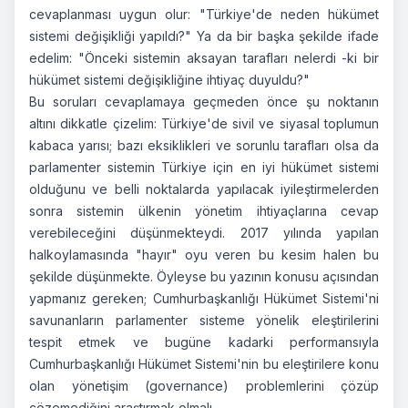
cevaplanması uygun olur: "Türkiye'de neden hükümet
sistemi değişikliği yapıldı?" Ya da bir başka şekilde ifade
edelim: "Önceki sistemin aksayan tarafları nelerdi -ki bir
hükümet sistemi değişikliğine ihtiyaç duyuldu?"
Bu soruları cevaplamaya geçmeden önce şu noktanın
altını dikkatle çizelim: Türkiye'de sivil ve siyasal toplumun
kabaca yarısı; bazı eksiklikleri ve sorunlu tarafları olsa da
parlamenter sistemin Türkiye için en iyi hükümet sistemi
olduğunu ve belli noktalarda yapılacak iyileştirmelerden
sonra sistemin ülkenin yönetim ihtiyaçlarına cevap
verebileceğini düşünmekteydi. 2017 yılında yapılan
halkoylamasında "hayır" oyu veren bu kesim halen bu
şekilde düşünmekte. Öyleyse bu yazının konusu açısından
yapmanız gereken; Cumhurbaşkanlığı Hükümet Sistemi'ni
savunanların parlamenter sisteme yönelik eleştirilerini
tespit etmek ve bugüne kadarki performansıyla
Cumhurbaşkanlığı Hükümet Sistemi'nin bu eleştirilere konu
olan yönetişim (
governance
) problemlerini çözüp
çözemediğini araştırmak olmalı.