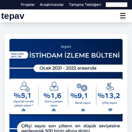
Projeler
Araştırmacılar
Tartışma Tebliğleri
Switch to EN
tepav
☰