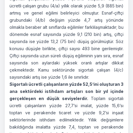
ücretli çalışan grubu (4/a) yıllık olarak yüzde 5,9 (885 bin)
artmış ve genel eğilimi belirleyici olmuştur. Esnaf-çiftçi
grubundaki (4/b) değişim yüzde 4,7 artış yönünde
olmakla beraber alt sınıflarda eğilimler farklılaşmaktadır; bu
dönemde esnaf sayısında yüzde 9,1 (210 bin) artış, çiftçi
sayısında ise yüzde 13,2 (75 bin) düşüş görülmüştür. Söz
konusu düşüşle birlikte, çiftçi sayısı 493 bine gerilemiştir.
Çiftçi sayısında uzun süreli düşüş eğiliminin yanı sıra, esnaf
sayısında son aylardaki yüksek oranlı artışlar dikkat
çekmektedir. Kamu sektöründe sigortalı çalışan (4/c)
sayısındaki artış ise yüzde 1,6 ile sınırlıdır.
Sigortalı ücretli çalışanların yüzde 52,5’ini oluşturan 3
ana sektördeki istihdam artışları son bir yıl içinde
gerçekleşen en düşük seviyelerdir.
Toplam sigortalı
ücretli çalışanların yüzde 27,7’si imalat, yüzde 15,6’sı
toptan ve perakende ticaret ve yüzde 9,2’si inşaat
sektörlerinde istihdam edilmektedir. Yıllık değişimlere
bakıldığında imalatta yüzde 7,4, toptan ve perakende