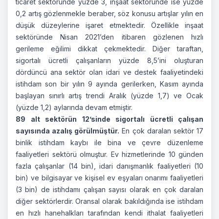
ticaret sektöründe yüzde 3, inşaat sektöründe ise yüzde
0,2 artış gözlenmekle beraber, söz konusu artışlar yılın en
düşük düzeylerine işaret etmektedir. Özellikle inşaat
sektöründe Nisan 2021’den itibaren gözlenen hızlı
gerileme eğilimi dikkat çekmektedir. Diğer taraftan,
sigortalı ücretli çalışanların yüzde 8,5’ini oluşturan
dördüncü ana sektör olan idari ve destek faaliyetindeki
istihdam son bir yılın 9 ayında gerilerken, Kasım ayında
başlayan sınırlı artış trendi Aralık (yüzde 1,7) ve Ocak
(yüzde 1,2) aylarında devam etmiştir.
89 alt sektörün 12’sinde sigortalı ücretli çalışan
sayısında azalış görülmüştür.
En çok daralan sektör 17
binlik istihdam kaybı ile bina ve çevre düzenleme
faaliyetleri sektörü olmuştur. Ev hizmetlerinde 10 günden
fazla çalışanlar (14 bin), idari danışmanlık faaliyetleri (10
bin) ve bilgisayar ve kişisel ev eşyaları onarımı faaliyetleri
(3 bin) de istihdamı çalışan sayısı olarak en çok daralan
diğer sektörlerdir. Oransal olarak bakıldığında ise istihdam
en hızlı hanehalkları tarafından kendi ithalat faaliyetleri