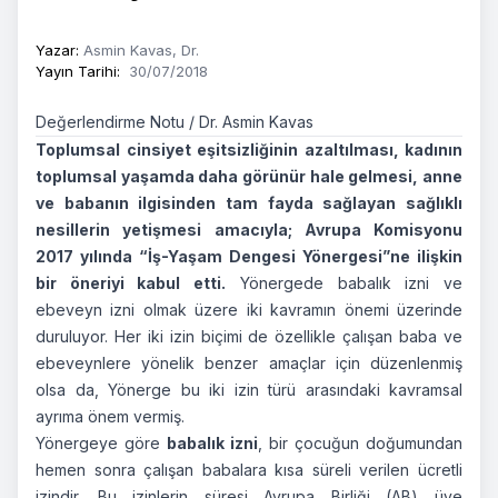
Yazar
:
Asmin Kavas, Dr.
Yayın Tarihi
:
30/07/2018
Değerlendirme Notu / Dr. Asmin Kavas
Toplumsal cinsiyet eşitsizliğinin azaltılması, kadının
toplumsal yaşamda daha görünür hale gelmesi, anne
ve babanın ilgisinden tam fayda sağlayan sağlıklı
nesillerin yetişmesi amacıyla; Avrupa Komisyonu
2017 yılında “İş-Yaşam Dengesi Yönergesi”ne ilişkin
bir öneriyi kabul etti.
Yönergede babalık izni ve
ebeveyn izni olmak üzere iki kavramın önemi üzerinde
duruluyor. Her iki izin biçimi de özellikle çalışan baba ve
ebeveynlere yönelik benzer amaçlar için düzenlenmiş
olsa da, Yönerge bu iki izin türü arasındaki kavramsal
ayrıma önem vermiş.
Yönergeye göre
babalık izni
, bir çocuğun doğumundan
hemen sonra çalışan babalara kısa süreli verilen ücretli
izindir. Bu izinlerin süresi Avrupa Birliği (AB) üye