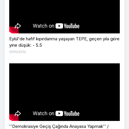
Eylül'de hafif kıpırdanma yaşayan TEPE, geçen yıla göre
yine düşük: - 5.5
01/10/2012
''Demokrasiye Geçiş Çağında Anayasa Yapmak'' /