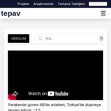
Projeler
Araştırmacılar
Tartışma Tebliğleri
Switch to EN
tepav
☰
Search
VIDEOLAR
Perakende güveni AB’de artarken, Türkiye’de düşmeye
devam ediyor: -3.5