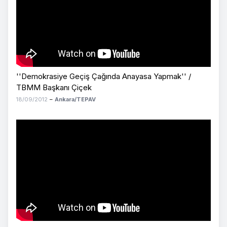
''Demokrasiye Geçiş Çağında Anayasa Yapmak'' /
TBMM Başkanı Çiçek
18/09/2012
–
Ankara/TEPAV