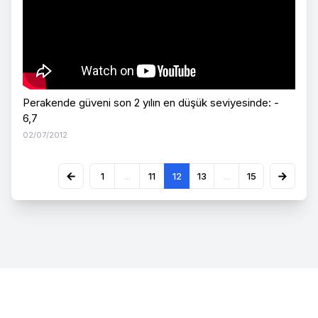
Perakende güveni son 2 yılın en düşük seviyesinde: -
6,7
02/07/2012
1
...
11
12
13
...
15