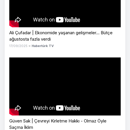
Ali Çufadar | Ekonomide yaşanan gelişmeler... Bütçe
ağustosta fazla verdi
17/09/2025
–
Habertürk TV
Güven Sak | Çevreyi Kirletme Hakkı - Olmaz Öyle
Saçma İklim