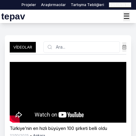
Projeler
Araştırmacılar
Tartışma Tebliğleri
Switch to EN
tepav
☰
Search
VIDEOLAR
Türkiye’nin en hızlı büyüyen 100 şirketi belli oldu
22/10/2025
–
Ankara