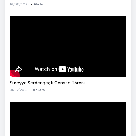
16/08/2025
–
Flu tv
Süreyya Serdengeçti Cenaze Töreni
31/07/2025
–
Ankara