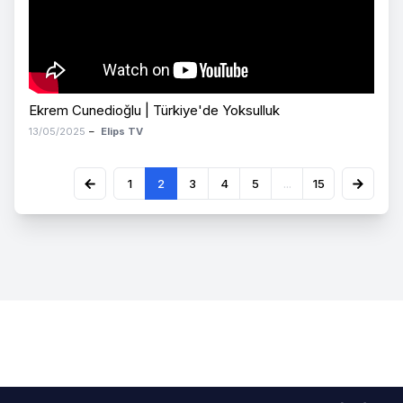
Ekrem Cunedioğlu | Türkiye'de Yoksulluk
13/05/2025
–
Elips TV
1
2
3
4
5
...
15