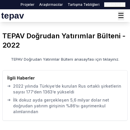
Projeler
Araştırmacılar
Tartışma Tebliğleri
Switch to EN
tepav
☰
TEPAV Doğrudan Yatırımlar Bülteni -
2022
TEPAV Doğrudan Yatırımlar Bülteni anasayfası için
tıklayınız.
İlgili Haberler
➔
2022 yılında Türkiye’de kurulan Rus ortaklı şirketlerin
sayısı 177’den 1363’e yükseldi
➔
İlk dokuz ayda gerçekleşen 5,6 milyar dolar net
doğrudan yatırım girişinin %86’sı gayrimenkul
alımlarından