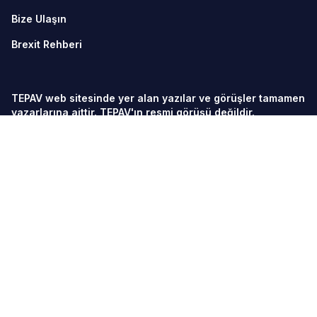
Bize Ulaşın
Brexit Rehberi
TEPAV web sitesinde yer alan yazılar ve görüşler tamamen
yazarlarına aittir. TEPAV'ın resmi görüşü değildir.
© TEPAV, aksi belirtilmedikçe her hakkı saklıdır.
Söğütözü Cad. No:43 TOBB-ETÜ Yerleşkesi 2. Kısım
06560
Söğütözü-Ankara
Telefon:
+90 312 292 5500
Fax: +90 312 292 5555
tepav@tepav.org.tr
/
tepav.org.tr
TEPAV veriye dayalı analiz yaparak politika tasarım
sürecine katkı sağlayan, akademik etik ve kaliteden ödün